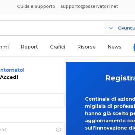
Guida e Supporto
supporto@osservatori.net
Ovunq
mmi
Report
Grafici
Risorse
News
ntornato!
Registr
Accedi
Centinaia di azien
migliaia di professi
hanno già scelto per
aggiornamento co
sull’Innovazione di