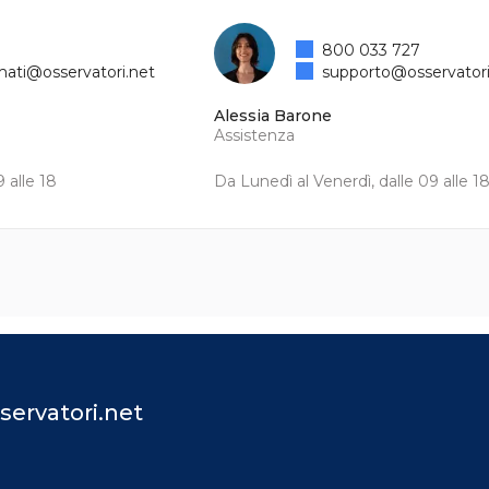
800 033 727
mati@osservatori.net
supporto@osservatori
Alessia Barone
Assistenza
 alle 18
Da Lunedì al Venerdì, dalle 09 alle 1
servatori.net