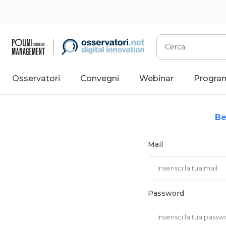
Vai
al
contenuto
Cerca
Osservatori
Convegni
Webinar
Progra
Be
Mail
Password