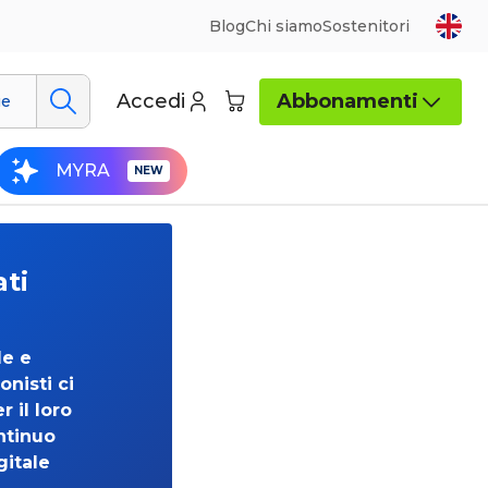
Blog
Chi siamo
Sostenitori
Accedi
Abbonamenti
ue
MYRA
ati
de e
onisti ci
 il loro
ntinuo
gitale