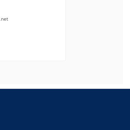
.net
8