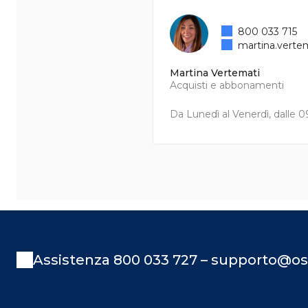
800 033 715
martina.verte
Martina Vertemati
Acquisti e abbonamenti
Da Lunedì al Venerdì, dalle 09
Assistenza 800 033 727 – supporto@os