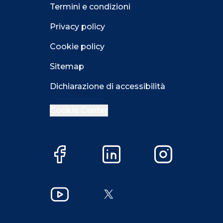
Termini e condizioni
Privacy policy
Cookie policy
Sitemap
Dichiarazione di accessibilità
Cookie Center
Facebook
LinkedIn
Instagram
Close GDPR 
YouTube
X
Accetta
Più opzioni
Close GDPR 