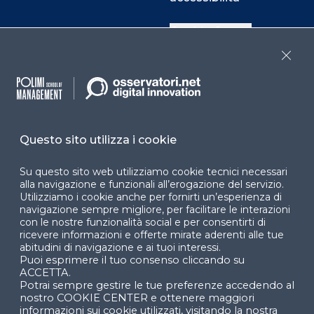
Cookie Center
Close
Facebook
LinkedIn
Instag
Questo sito utilizza i cookie
YouTube
X
Su questo sito web utilizziamo cookie tecnici necessari
alla navigazione e funzionali all’erogazione del servizio.
Utilizziamo i cookie anche per fornirti un’esperienza di
navigazione sempre migliore, per facilitare le interazioni
con le nostre funzionalità social e per consentirti di
ricevere informazioni e offerte mirate aderenti alle tue
abitudini di navigazione e ai tuoi interessi.
Puoi esprimere il tuo consenso cliccando su
© 2024 Copyright © Politecnico di Milano Dipartimento
ACCETTA.
di Ingegneria Gestionale
Potrai sempre gestire le tue preferenze accedendo al
nostro COOKIE CENTER e ottenere maggiori
informazioni sui cookie utilizzati, visitando la nostra