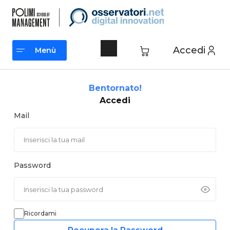
Vai
al
contenuto
Accedi
Menù
Menù
Bentornato!
Accedi
Mail
Password
Ricordami