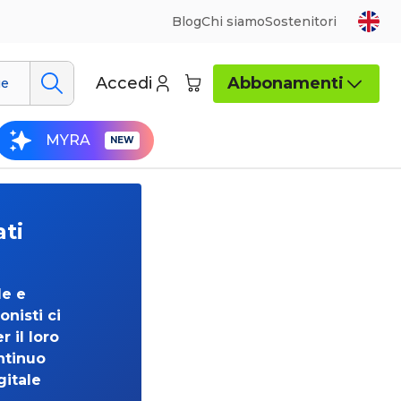
Blog
Chi siamo
Sostenitori
Accedi
Abbonamenti
ue
MYRA
ati
de e
onisti ci
 il loro
ntinuo
gitale