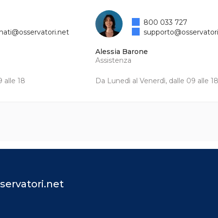
800 033 727
mati@osservatori.net
supporto@osservatori
Alessia Barone
Assistenza
 alle 18
Da Lunedì al Venerdì, dalle 09 alle 1
servatori.net