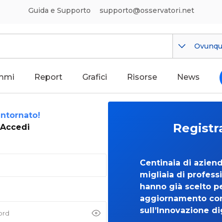
Guida e Supporto
supporto@osservatori.net
Ovunq
mmi
Report
Grafici
Risorse
News
ntornato!
Registr
Accedi
Centinaia di azien
migliaia di professi
hanno già scelto per
aggiornamento co
sull’Innovazione di