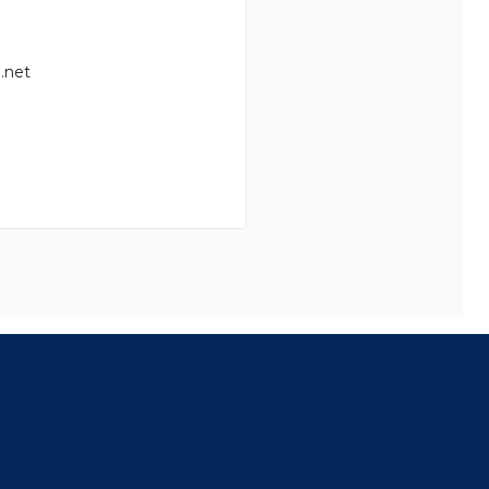
.net
8