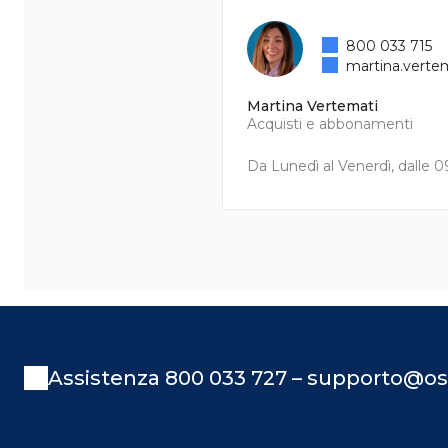
800 033 715
martina.verte
Martina Vertemati
Acquisti e abbonamenti
Da Lunedì al Venerdì, dalle 09
Assistenza 800 033 727 – supporto@os