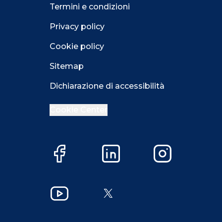
Termini e condizioni
Privacy policy
Cookie policy
Sitemap
Dichiarazione di accessibilità
Cookie Center
Facebook
LinkedIn
Instagram
Close GDPR 
YouTube
X
Accetta
Più opzioni
Close GDPR 