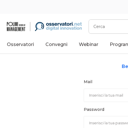
Vai
al
contenuto
Cerca
Osservatori
Convegni
Webinar
Progra
Be
Mail
Password