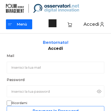
Vai
al
contenuto
Accedi
Menù
Menù
Bentornato!
Accedi
Mail
Password
Ricordami