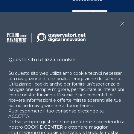
Cookie Center
Close
Facebook
LinkedIn
Instag
Questo sito utilizza i cookie
YouTube
X
Su questo sito web utilizziamo cookie tecnici necessari
alla navigazione e funzionali all’erogazione del servizio.
Utilizziamo i cookie anche per fornirti un’esperienza di
navigazione sempre migliore, per facilitare le interazioni
con le nostre funzionalità social e per consentirti di
ricevere informazioni e offerte mirate aderenti alle tue
abitudini di navigazione e ai tuoi interessi.
Puoi esprimere il tuo consenso cliccando su
© 2024 Copyright © Politecnico di Milano Dipartimento
ACCETTA.
di Ingegneria Gestionale
Potrai sempre gestire le tue preferenze accedendo al
nostro COOKIE CENTER e ottenere maggiori
informazioni sui cookie utilizzati, visitando la nostra