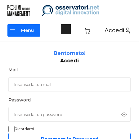
Vai
al
contenuto
Accedi
Menù
Menù
Bentornato!
Accedi
Mail
Password
Ricordami