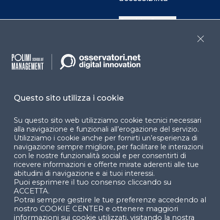
Cookie Center
Close
Facebook
LinkedIn
Instag
Questo sito utilizza i cookie
YouTube
X
Su questo sito web utilizziamo cookie tecnici necessari
alla navigazione e funzionali all’erogazione del servizio.
Utilizziamo i cookie anche per fornirti un’esperienza di
navigazione sempre migliore, per facilitare le interazioni
con le nostre funzionalità social e per consentirti di
ricevere informazioni e offerte mirate aderenti alle tue
abitudini di navigazione e ai tuoi interessi.
Puoi esprimere il tuo consenso cliccando su
© 2024 Copyright © Politecnico di Milano Dipartimento
ACCETTA.
di Ingegneria Gestionale
Potrai sempre gestire le tue preferenze accedendo al
nostro COOKIE CENTER e ottenere maggiori
informazioni sui cookie utilizzati, visitando la nostra