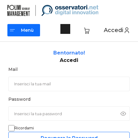
Vai
al
contenuto
Accedi
Menù
Menù
Bentornato!
Accedi
Mail
Password
Ricordami