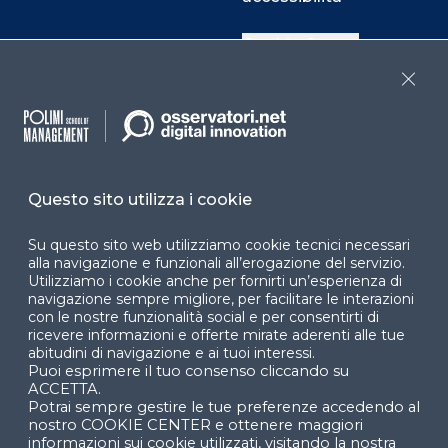
Cookie Center
Close
Facebook
LinkedIn
Instag
Questo sito utilizza i cookie
YouTube
X
Su questo sito web utilizziamo cookie tecnici necessari
alla navigazione e funzionali all’erogazione del servizio.
Utilizziamo i cookie anche per fornirti un’esperienza di
navigazione sempre migliore, per facilitare le interazioni
con le nostre funzionalità social e per consentirti di
ricevere informazioni e offerte mirate aderenti alle tue
abitudini di navigazione e ai tuoi interessi.
Puoi esprimere il tuo consenso cliccando su
© 2024 Copyright © Politecnico di Milano Dipartimento
ACCETTA.
di Ingegneria Gestionale
Potrai sempre gestire le tue preferenze accedendo al
nostro COOKIE CENTER e ottenere maggiori
informazioni sui cookie utilizzati, visitando la nostra