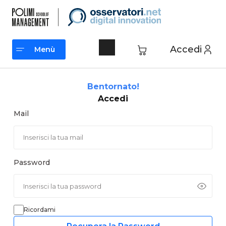
Vai
al
contenuto
Accedi
Menù
Menù
Bentornato!
Accedi
Mail
Password
Ricordami