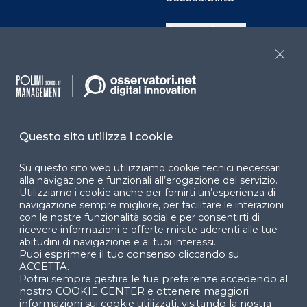
Cookie Center
Close
Facebook
LinkedIn
Instag
Questo sito utilizza i cookie
YouTube
X
Su questo sito web utilizziamo cookie tecnici necessari
alla navigazione e funzionali all’erogazione del servizio.
Utilizziamo i cookie anche per fornirti un’esperienza di
navigazione sempre migliore, per facilitare le interazioni
con le nostre funzionalità social e per consentirti di
ricevere informazioni e offerte mirate aderenti alle tue
abitudini di navigazione e ai tuoi interessi.
Puoi esprimere il tuo consenso cliccando su
© 2024 Copyright © Politecnico di Milano Dipartimento
ACCETTA.
di Ingegneria Gestionale
Potrai sempre gestire le tue preferenze accedendo al
nostro COOKIE CENTER e ottenere maggiori
informazioni sui cookie utilizzati, visitando la nostra