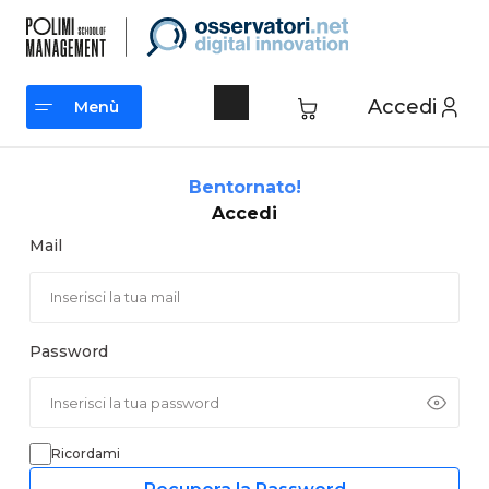
Vai
al
contenuto
Accedi
Menù
Menù
Bentornato!
Accedi
Mail
Password
Ricordami