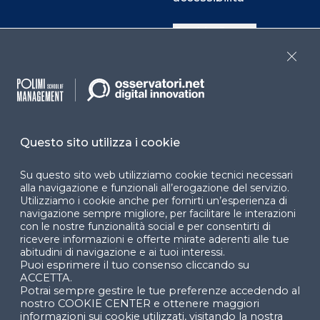
Cookie Center
Close
Facebook
LinkedIn
Instag
Questo sito utilizza i cookie
YouTube
X
Su questo sito web utilizziamo cookie tecnici necessari
alla navigazione e funzionali all’erogazione del servizio.
Utilizziamo i cookie anche per fornirti un’esperienza di
navigazione sempre migliore, per facilitare le interazioni
con le nostre funzionalità social e per consentirti di
ricevere informazioni e offerte mirate aderenti alle tue
abitudini di navigazione e ai tuoi interessi.
Puoi esprimere il tuo consenso cliccando su
© 2024 Copyright © Politecnico di Milano Dipartimento
ACCETTA.
di Ingegneria Gestionale
Potrai sempre gestire le tue preferenze accedendo al
nostro COOKIE CENTER e ottenere maggiori
informazioni sui cookie utilizzati, visitando la nostra