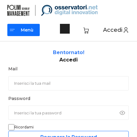
Vai
al
contenuto
Accedi
Menù
Menù
Bentornato!
Accedi
Mail
Password
Ricordami