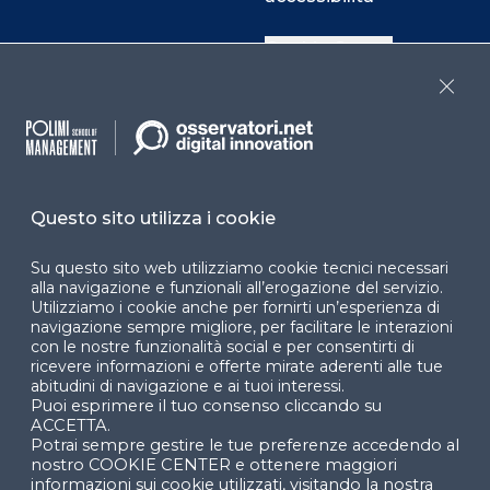
Cookie Center
Close
Facebook
LinkedIn
Instag
Questo sito utilizza i cookie
YouTube
X
Su questo sito web utilizziamo cookie tecnici necessari
alla navigazione e funzionali all’erogazione del servizio.
Utilizziamo i cookie anche per fornirti un’esperienza di
navigazione sempre migliore, per facilitare le interazioni
con le nostre funzionalità social e per consentirti di
ricevere informazioni e offerte mirate aderenti alle tue
abitudini di navigazione e ai tuoi interessi.
Puoi esprimere il tuo consenso cliccando su
© 2024 Copyright © Politecnico di Milano Dipartimento
ACCETTA.
di Ingegneria Gestionale
Potrai sempre gestire le tue preferenze accedendo al
nostro COOKIE CENTER e ottenere maggiori
informazioni sui cookie utilizzati, visitando la nostra