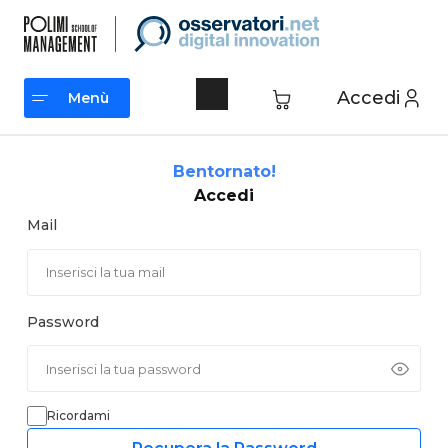
Vai
al
contenuto
Accedi
Menù
Menù
Bentornato!
Accedi
Mail
Password
Ricordami