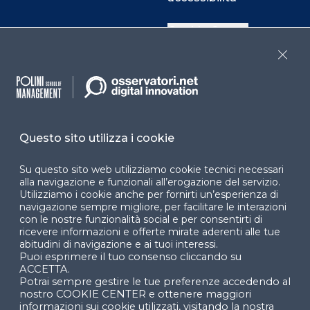
Cookie Center
Close
Facebook
LinkedIn
Instag
Questo sito utilizza i cookie
YouTube
X
Su questo sito web utilizziamo cookie tecnici necessari
alla navigazione e funzionali all’erogazione del servizio.
Utilizziamo i cookie anche per fornirti un’esperienza di
navigazione sempre migliore, per facilitare le interazioni
con le nostre funzionalità social e per consentirti di
ricevere informazioni e offerte mirate aderenti alle tue
abitudini di navigazione e ai tuoi interessi.
Puoi esprimere il tuo consenso cliccando su
© 2024 Copyright © Politecnico di Milano Dipartimento
ACCETTA.
di Ingegneria Gestionale
Potrai sempre gestire le tue preferenze accedendo al
nostro COOKIE CENTER e ottenere maggiori
informazioni sui cookie utilizzati, visitando la nostra