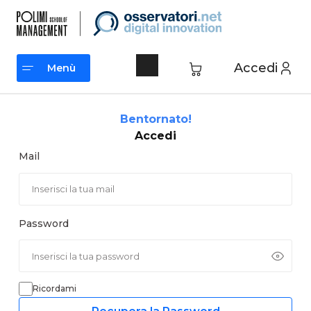
Vai
al
contenuto
Accedi
Menù
Menù
Bentornato!
Accedi
Mail
Password
Ricordami