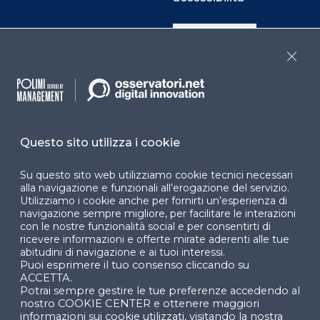
Cookie Center
Close
Facebook
LinkedIn
Instag
Questo sito utilizza i cookie
YouTube
X
Su questo sito web utilizziamo cookie tecnici necessari
alla navigazione e funzionali all’erogazione del servizio.
Utilizziamo i cookie anche per fornirti un’esperienza di
navigazione sempre migliore, per facilitare le interazioni
con le nostre funzionalità social e per consentirti di
ricevere informazioni e offerte mirate aderenti alle tue
abitudini di navigazione e ai tuoi interessi.
Puoi esprimere il tuo consenso cliccando su
© 2024 Copyright © Politecnico di Milano Dipartimento
ACCETTA.
di Ingegneria Gestionale
Potrai sempre gestire le tue preferenze accedendo al
nostro COOKIE CENTER e ottenere maggiori
informazioni sui cookie utilizzati, visitando la nostra