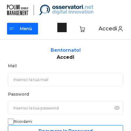
Vai
al
contenuto
Accedi
Menù
Menù
Bentornato!
Accedi
Mail
Password
Ricordami