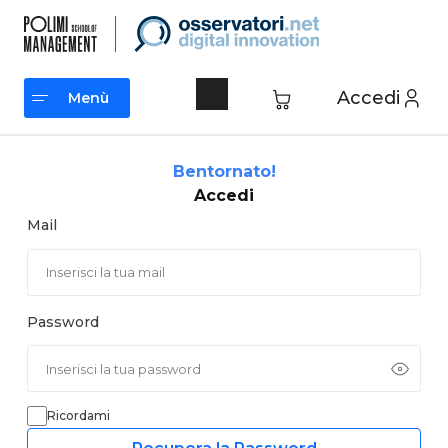
Vai
al
contenuto
Accedi
Menù
Menù
Bentornato!
Accedi
Mail
Password
Ricordami