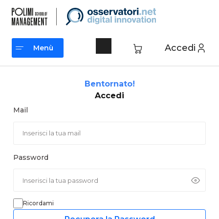
Vai
al
contenuto
Accedi
Menù
Menù
Bentornato!
Accedi
Mail
Password
Ricordami