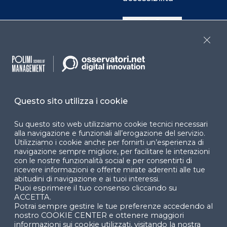
Cookie Center
Close
Facebook
LinkedIn
Instag
Questo sito utilizza i cookie
YouTube
X
Su questo sito web utilizziamo cookie tecnici necessari
alla navigazione e funzionali all’erogazione del servizio.
Utilizziamo i cookie anche per fornirti un’esperienza di
navigazione sempre migliore, per facilitare le interazioni
con le nostre funzionalità social e per consentirti di
ricevere informazioni e offerte mirate aderenti alle tue
abitudini di navigazione e ai tuoi interessi.
Puoi esprimere il tuo consenso cliccando su
© 2024 Copyright © Politecnico di Milano Dipartimento
ACCETTA.
di Ingegneria Gestionale
Potrai sempre gestire le tue preferenze accedendo al
nostro COOKIE CENTER e ottenere maggiori
informazioni sui cookie utilizzati, visitando la nostra