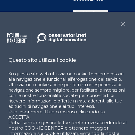
Cookie Center
Close
Facebook
LinkedIn
Instag
Questo sito utilizza i cookie
YouTube
X
Su questo sito web utilizziamo cookie tecnici necessari
alla navigazione e funzionali all’erogazione del servizio.
Utilizziamo i cookie anche per fornirti un’esperienza di
navigazione sempre migliore, per facilitare le interazioni
con le nostre funzionalità social e per consentirti di
ricevere informazioni e offerte mirate aderenti alle tue
abitudini di navigazione e ai tuoi interessi.
Puoi esprimere il tuo consenso cliccando su
© 2024 Copyright © Politecnico di Milano Dipartimento
ACCETTA.
di Ingegneria Gestionale
Potrai sempre gestire le tue preferenze accedendo al
nostro COOKIE CENTER e ottenere maggiori
informazioni sui cookie utilizzati, visitando la nostra