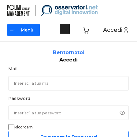
Vai
al
contenuto
Accedi
Menù
Menù
Bentornato!
Accedi
Mail
Password
Ricordami