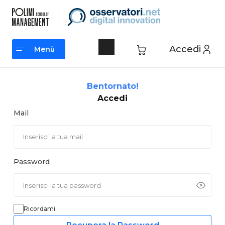
Vai
al
contenuto
Accedi
Menù
Menù
Bentornato!
Accedi
Mail
Password
Ricordami