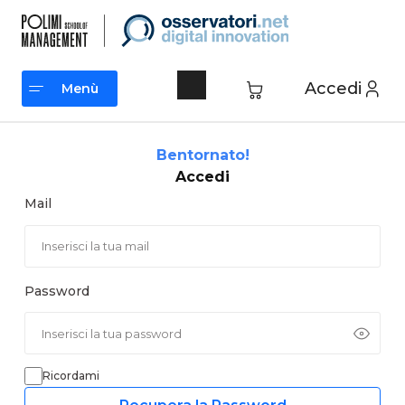
Vai
al
contenuto
Accedi
Menù
Menù
Bentornato!
Accedi
Mail
Password
Ricordami