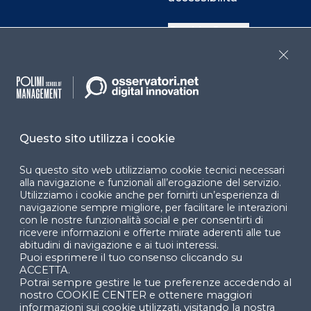
Cookie Center
Close
Facebook
LinkedIn
Instag
Questo sito utilizza i cookie
YouTube
X
Su questo sito web utilizziamo cookie tecnici necessari
alla navigazione e funzionali all’erogazione del servizio.
Utilizziamo i cookie anche per fornirti un’esperienza di
navigazione sempre migliore, per facilitare le interazioni
con le nostre funzionalità social e per consentirti di
ricevere informazioni e offerte mirate aderenti alle tue
abitudini di navigazione e ai tuoi interessi.
Puoi esprimere il tuo consenso cliccando su
© 2024 Copyright © Politecnico di Milano Dipartimento
ACCETTA.
di Ingegneria Gestionale
Potrai sempre gestire le tue preferenze accedendo al
nostro COOKIE CENTER e ottenere maggiori
informazioni sui cookie utilizzati, visitando la nostra