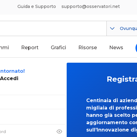
Guida e Supporto
supporto@osservatori.net
Ovunq
mmi
Report
Grafici
Risorse
News
ntornato!
Registr
Accedi
Centinaia di azien
migliaia di professi
hanno già scelto per
aggiornamento co
sull’Innovazione di