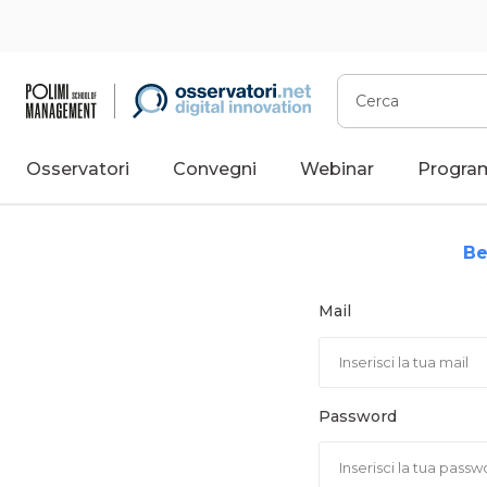
Vai
al
contenuto
Cerca
Osservatori
Convegni
Webinar
Progra
Be
Mail
Password