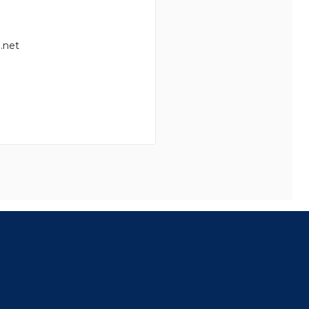
.net
8