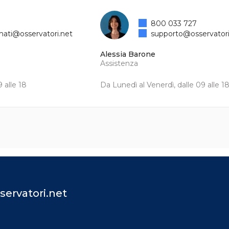
800 033 727
mati@osservatori.net
supporto@osservatori
Alessia Barone
Assistenza
 alle 18
Da Lunedì al Venerdì, dalle 09 alle 1
servatori.net