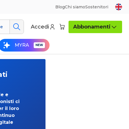
Blog
Chi siamo
Sostenitori
Accedi
Abbonamenti
ue
MYRA
ati
de e
onisti ci
 il loro
ntinuo
gitale