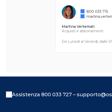
800 033 715
martina.verte
Martina Vertemati
Acquisti e abbonamenti
Da Lunedì al Venerdì, dalle 09
Assistenza 800 033 727 – supporto@os