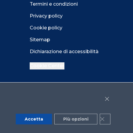
Termini e condizioni
Privacy policy
Cookie policy
Sitemap
Dichiarazione di accessibilità
Cookie Center
Facebook
LinkedIn
Instagram
Close GDPR 
YouTube
X
Accetta
Più opzioni
Close GDPR 