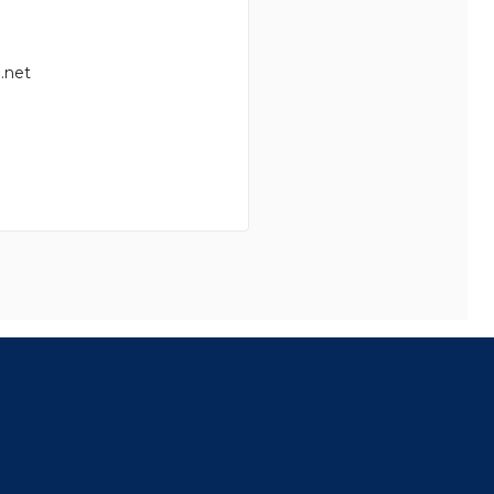
.net
8