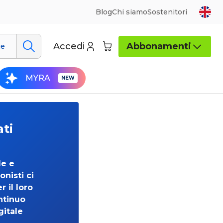
Blog
Chi siamo
Sostenitori
Accedi
Abbonamenti
ue
MYRA
ati
de e
onisti ci
 il loro
ntinuo
gitale