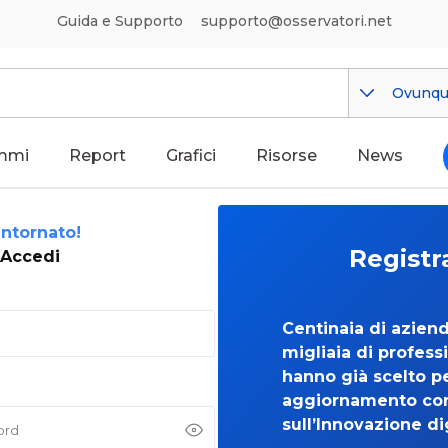
Guida e Supporto
supporto@osservatori.net
Ovunq
mmi
Report
Grafici
Risorse
News
ntornato!
Registr
Accedi
Centinaia di azien
migliaia di professi
hanno già scelto per
aggiornamento co
sull’Innovazione di