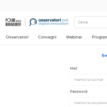
Vai
al
contenuto
Cerca
Osservatori
Convegni
Webinar
Progra
Be
Mail
Password