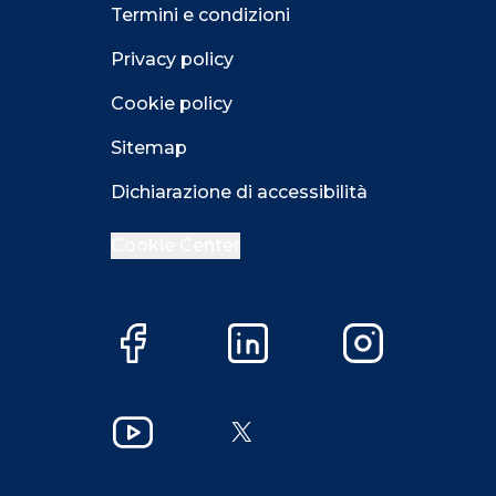
Termini e condizioni
Privacy policy
Cookie policy
Sitemap
Dichiarazione di accessibilità
Cookie Center
Facebook
LinkedIn
Instagram
Close GDPR 
YouTube
X
Accetta
Più opzioni
Close GDPR 