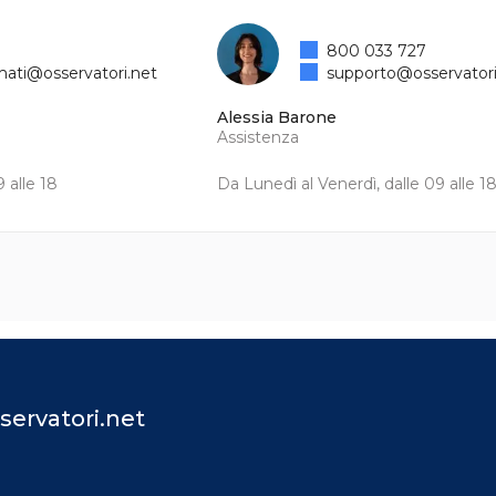
800 033 727
mati@osservatori.net
supporto@osservatori
Alessia Barone
Assistenza
 alle 18
Da Lunedì al Venerdì, dalle 09 alle 1
servatori.net