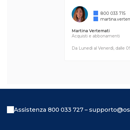
800 033 715
martina.verte
Martina Vertemati
Acquisti e abbonamenti
Da Lunedì al Venerdì, dalle 09
Assistenza 800 033 727 – supporto@os