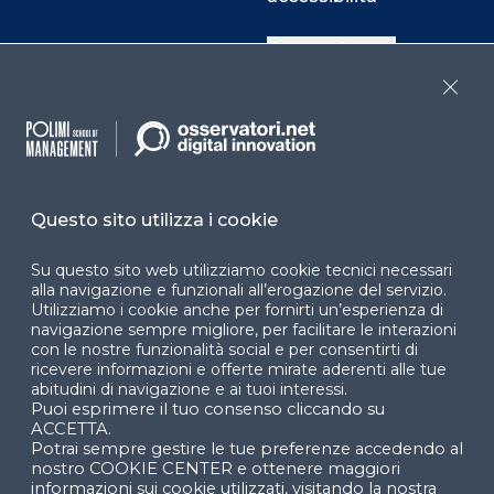
Cookie Center
Close
Facebook
LinkedIn
Instag
Questo sito utilizza i cookie
YouTube
X
Su questo sito web utilizziamo cookie tecnici necessari
alla navigazione e funzionali all’erogazione del servizio.
Utilizziamo i cookie anche per fornirti un’esperienza di
navigazione sempre migliore, per facilitare le interazioni
con le nostre funzionalità social e per consentirti di
ricevere informazioni e offerte mirate aderenti alle tue
abitudini di navigazione e ai tuoi interessi.
Puoi esprimere il tuo consenso cliccando su
© 2024 Copyright © Politecnico di Milano Dipartimento
ACCETTA.
di Ingegneria Gestionale
Potrai sempre gestire le tue preferenze accedendo al
nostro COOKIE CENTER e ottenere maggiori
informazioni sui cookie utilizzati, visitando la nostra