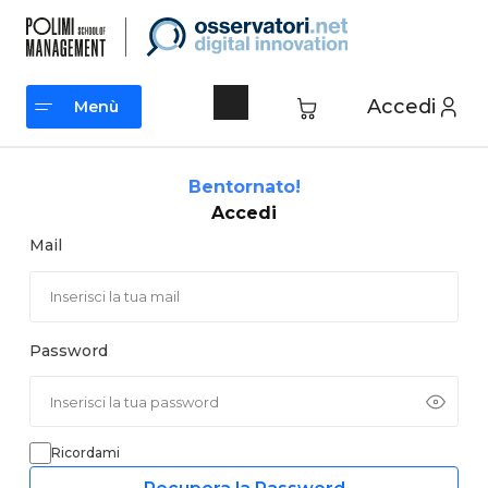
Vai
al
contenuto
Accedi
Menù
Menù
Bentornato!
Accedi
Mail
Password
Ricordami