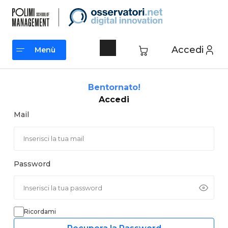
Vai
al
contenuto
Accedi
Menù
Menù
Bentornato!
Accedi
Mail
Password
Ricordami