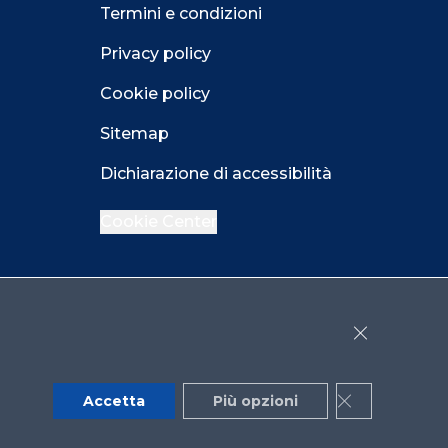
Termini e condizioni
Privacy policy
Cookie policy
Sitemap
Dichiarazione di accessibilità
Cookie Center
Facebook
LinkedIn
Instagram
Close GDPR 
YouTube
X
Accetta
Più opzioni
Close GDPR 