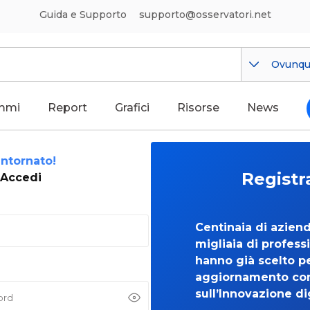
Guida e Supporto
supporto@osservatori.net
Ovunq
mmi
Report
Grafici
Risorse
News
ntornato!
Registr
Accedi
Centinaia di azien
migliaia di professi
hanno già scelto per
aggiornamento co
sull’Innovazione di