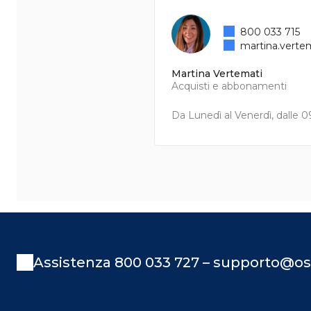
800 033 715
martina.verte
Martina Vertemati
Acquisti e abbonamenti
Da Lunedì al Venerdì, dalle 09
Assistenza 800 033 727 – supporto@os