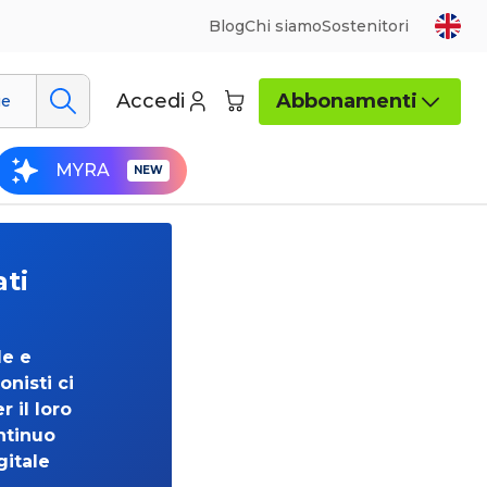
Blog
Chi siamo
Sostenitori
Accedi
Abbonamenti
ue
MYRA
ati
de e
onisti ci
 il loro
ntinuo
gitale