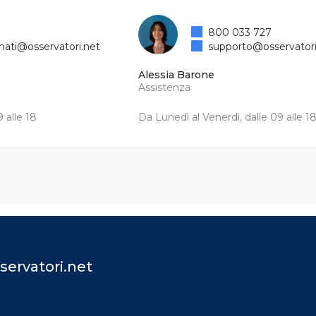
800 033 727
mati@osservatori.net
supporto@osservatori
Alessia Barone
Assistenza
 alle 18
Da Lunedì al Venerdì, dalle 09 alle 1
servatori.net