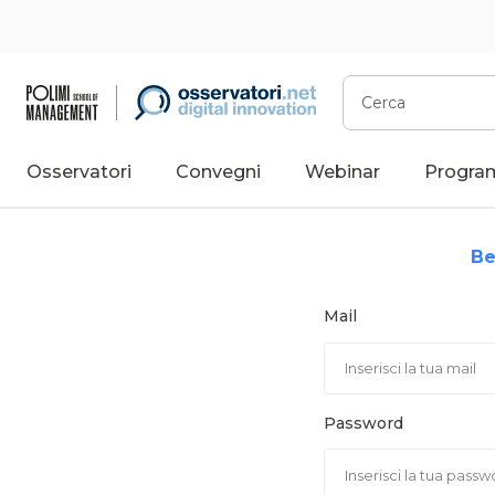
Vai
al
contenuto
Cerca
Osservatori
Convegni
Webinar
Progra
Be
Mail
Password