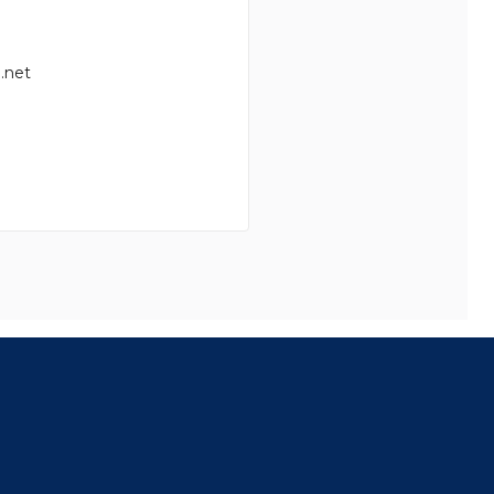
.net
8