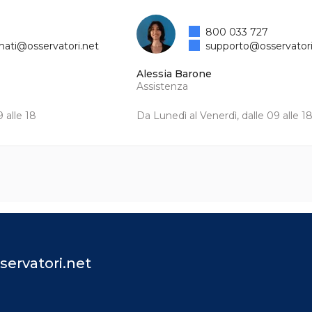
800 033 727
mati@osservatori.net
supporto@osservatori
Alessia Barone
Assistenza
 alle 18
Da Lunedì al Venerdì, dalle 09 alle 1
servatori.net