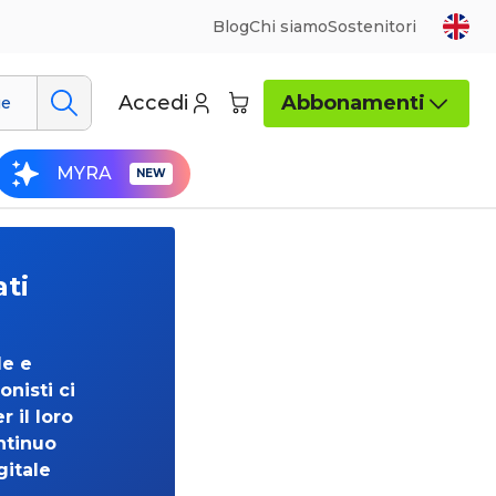
Blog
Chi siamo
Sostenitori
Accedi
Abbonamenti
ue
MYRA
ati
de e
onisti ci
 il loro
ntinuo
gitale