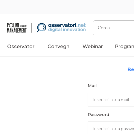
Vai
al
contenuto
Cerca
Osservatori
Convegni
Webinar
Progra
Be
Mail
Password