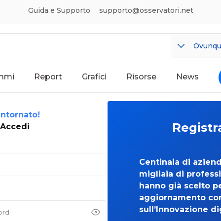
Guida e Supporto
supporto@osservatori.net
Ovunq
mmi
Report
Grafici
Risorse
News
ntornato!
Registr
Accedi
Centinaia di azien
migliaia di professi
hanno già scelto per
aggiornamento co
sull’Innovazione di