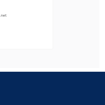
.net
8