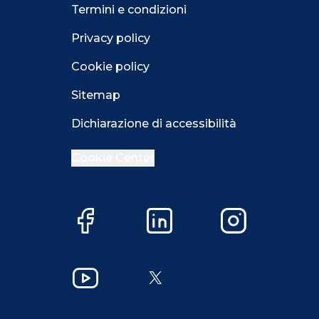
Termini e condizioni
Privacy policy
Cookie policy
Sitemap
Dichiarazione di accessibilità
Cookie Center
Facebook
LinkedIn
Instagram
Close GDPR 
YouTube
X
Accetta
Più opzioni
Close GDPR 