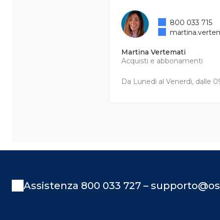
800 033 715
martina.verte
Martina Vertemati
Acquisti e abbonamenti
Da Lunedì al Venerdì, dalle 09
Assistenza 800 033 727 – supporto@os