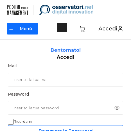
Vai
al
contenuto
Accedi
Menù
Menù
Bentornato!
Accedi
Mail
Password
Ricordami