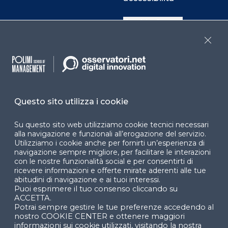
Cookie Center
Close
Facebook
LinkedIn
Instag
Questo sito utilizza i cookie
YouTube
X
Su questo sito web utilizziamo cookie tecnici necessari
alla navigazione e funzionali all’erogazione del servizio.
Utilizziamo i cookie anche per fornirti un’esperienza di
navigazione sempre migliore, per facilitare le interazioni
con le nostre funzionalità social e per consentirti di
ricevere informazioni e offerte mirate aderenti alle tue
abitudini di navigazione e ai tuoi interessi.
Puoi esprimere il tuo consenso cliccando su
© 2024 Copyright © Politecnico di Milano Dipartimento
ACCETTA.
di Ingegneria Gestionale
Potrai sempre gestire le tue preferenze accedendo al
nostro COOKIE CENTER e ottenere maggiori
informazioni sui cookie utilizzati, visitando la nostra