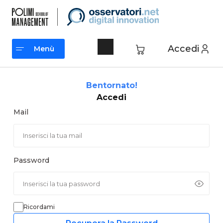
Vai
al
contenuto
Accedi
Menù
Menù
Bentornato!
Accedi
Mail
Password
Ricordami