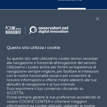
Cookie Center
Close
Facebook
LinkedIn
Instag
Questo sito utilizza i cookie
YouTube
X
Su questo sito web utilizziamo cookie tecnici necessari
alla navigazione e funzionali all’erogazione del servizio.
Utilizziamo i cookie anche per fornirti un’esperienza di
navigazione sempre migliore, per facilitare le interazioni
con le nostre funzionalità social e per consentirti di
ricevere informazioni e offerte mirate aderenti alle tue
abitudini di navigazione e ai tuoi interessi.
Puoi esprimere il tuo consenso cliccando su
© 2024 Copyright © Politecnico di Milano Dipartimento
ACCETTA.
di Ingegneria Gestionale
Potrai sempre gestire le tue preferenze accedendo al
nostro COOKIE CENTER e ottenere maggiori
informazioni sui cookie utilizzati, visitando la nostra