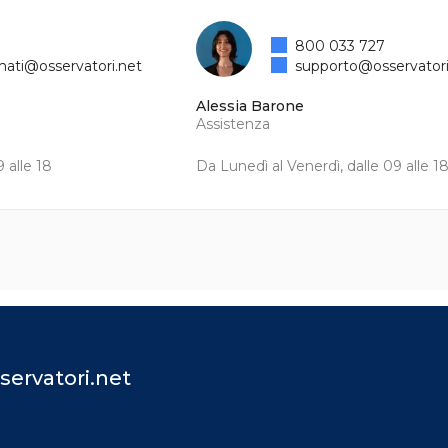
800 033 727
mati@osservatori.net
supporto@osservatori
Alessia Barone
Assistenza
 alle 18
Da Lunedì al Venerdì, dalle 09 alle 1
servatori.net