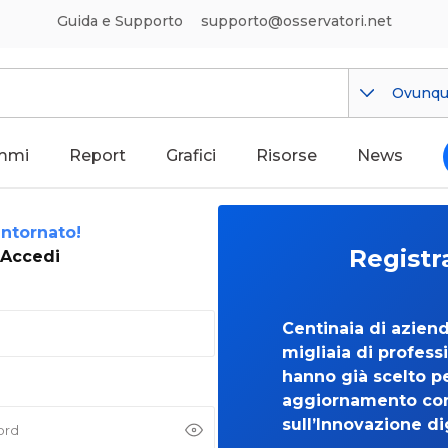
Guida e Supporto
supporto@osservatori.net
Ovunq
mmi
Report
Grafici
Risorse
News
ntornato!
Registr
Accedi
Centinaia di azien
migliaia di professi
hanno già scelto per
aggiornamento co
sull’Innovazione di