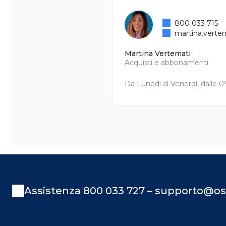
800 033 715
martina.verte
Martina Vertemati
Acquisti e abbonamenti
Da Lunedì al Venerdì, dalle 09
Assistenza 800 033 727 – supporto@os