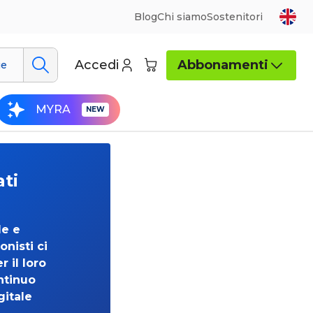
Blog
Chi siamo
Sostenitori
Accedi
Abbonamenti
ue
MYRA
ati
de e
onisti ci
 il loro
ntinuo
gitale