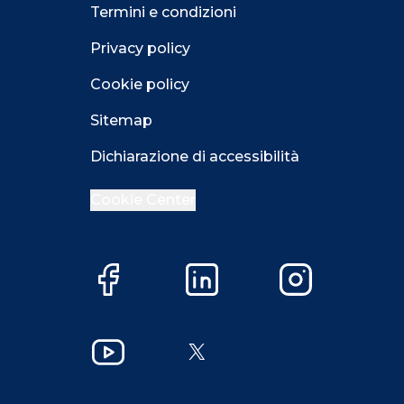
Termini e condizioni
Privacy policy
Cookie policy
Sitemap
Dichiarazione di accessibilità
Cookie Center
Facebook
LinkedIn
Instagram
Close GDPR 
YouTube
X
Accetta
Più opzioni
Close GDPR 