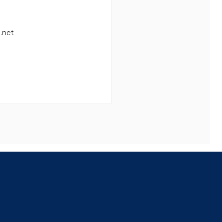
.net
8