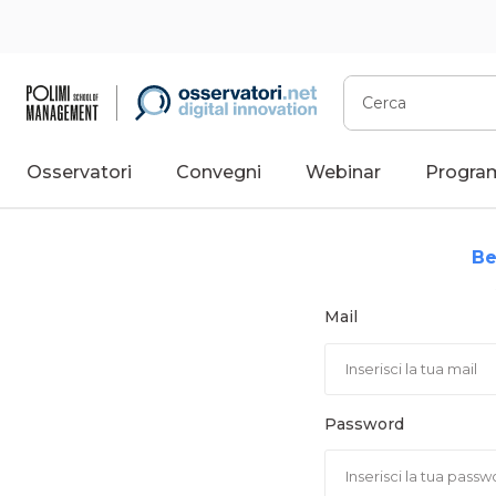
Vai
al
contenuto
Cerca
Osservatori
Convegni
Webinar
Progra
Be
Mail
Password