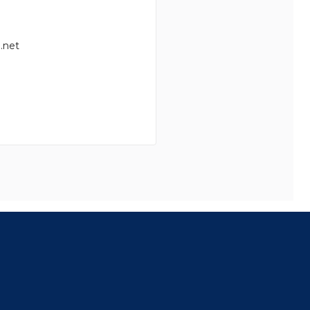
.net
8