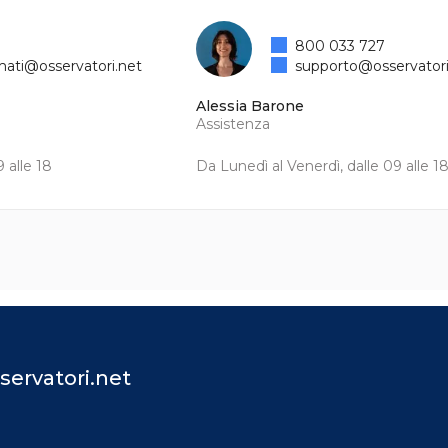
800 033 727
mati@osservatori.net
supporto@osservatori
Alessia Barone
Assistenza
 alle 18
Da Lunedì al Venerdì, dalle 09 alle 1
servatori.net