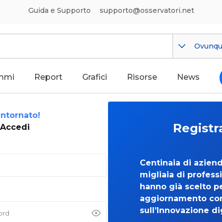
Guida e Supporto
supporto@osservatori.net
Ovunq
mmi
Report
Grafici
Risorse
News
ntornato!
Registr
Accedi
Centinaia di azien
migliaia di professi
hanno già scelto per
aggiornamento co
sull’Innovazione di