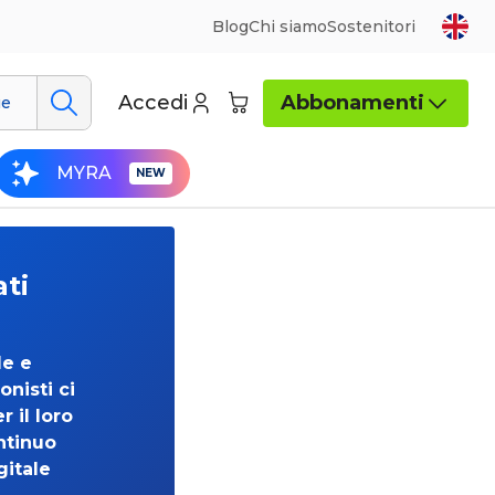
Blog
Chi siamo
Sostenitori
Accedi
Abbonamenti
ue
MYRA
ati
de e
onisti ci
 il loro
ntinuo
gitale