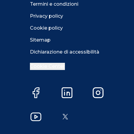
Termini e condizioni
Privacy policy
Cookie policy
Sitemap
Dichiarazione di accessibilità
Cookie Center
Facebook
LinkedIn
Instagram
Close GDPR 
YouTube
X
Accetta
Più opzioni
Close GDPR 