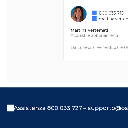
800 033 715
martina.verte
Martina Vertemati
Acquisti e abbonamenti
Da Lunedì al Venerdì, dalle 09
Assistenza 800 033 727 – supporto@os