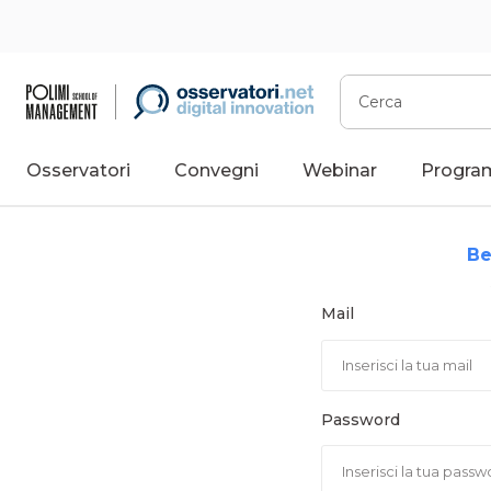
Vai
al
contenuto
Cerca
Osservatori
Convegni
Webinar
Progra
Be
Mail
Password