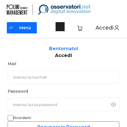
Vai
al
contenuto
Accedi
Menù
Menù
Bentornato!
Accedi
Mail
Password
Ricordami