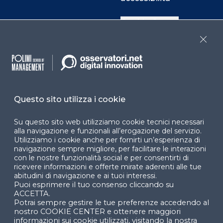
Cookie Center
Close
Facebook
LinkedIn
Instag
Questo sito utilizza i cookie
YouTube
X
Su questo sito web utilizziamo cookie tecnici necessari
alla navigazione e funzionali all’erogazione del servizio.
Utilizziamo i cookie anche per fornirti un’esperienza di
navigazione sempre migliore, per facilitare le interazioni
con le nostre funzionalità social e per consentirti di
ricevere informazioni e offerte mirate aderenti alle tue
abitudini di navigazione e ai tuoi interessi.
Puoi esprimere il tuo consenso cliccando su
© 2024 Copyright © Politecnico di Milano Dipartimento
ACCETTA.
di Ingegneria Gestionale
Potrai sempre gestire le tue preferenze accedendo al
nostro COOKIE CENTER e ottenere maggiori
informazioni sui cookie utilizzati, visitando la nostra