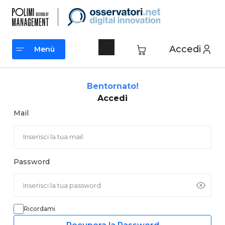
Vai
al
contenuto
Accedi
Menù
Menù
Bentornato!
Accedi
Mail
Password
Ricordami