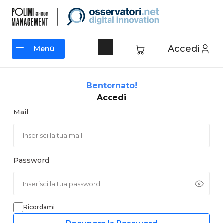
Vai
al
contenuto
Accedi
Menù
Menù
Bentornato!
Accedi
Mail
Password
Ricordami