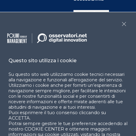
Cookie Center
Close
Facebook
LinkedIn
Instag
Questo sito utilizza i cookie
YouTube
X
Su questo sito web utilizziamo cookie tecnici necessari
alla navigazione e funzionali all’erogazione del servizio.
Utilizziamo i cookie anche per fornirti un’esperienza di
navigazione sempre migliore, per facilitare le interazioni
con le nostre funzionalità social e per consentirti di
ricevere informazioni e offerte mirate aderenti alle tue
abitudini di navigazione e ai tuoi interessi.
Puoi esprimere il tuo consenso cliccando su
© 2024 Copyright © Politecnico di Milano Dipartimento
ACCETTA.
di Ingegneria Gestionale
Potrai sempre gestire le tue preferenze accedendo al
nostro COOKIE CENTER e ottenere maggiori
informazioni sui cookie utilizzati, visitando la nostra