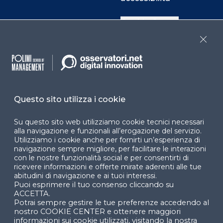
Cookie Center
Close
Facebook
LinkedIn
Instag
Questo sito utilizza i cookie
YouTube
X
Su questo sito web utilizziamo cookie tecnici necessari
alla navigazione e funzionali all’erogazione del servizio.
Utilizziamo i cookie anche per fornirti un’esperienza di
navigazione sempre migliore, per facilitare le interazioni
con le nostre funzionalità social e per consentirti di
ricevere informazioni e offerte mirate aderenti alle tue
abitudini di navigazione e ai tuoi interessi.
Puoi esprimere il tuo consenso cliccando su
© 2024 Copyright © Politecnico di Milano Dipartimento
ACCETTA.
di Ingegneria Gestionale
Potrai sempre gestire le tue preferenze accedendo al
nostro COOKIE CENTER e ottenere maggiori
informazioni sui cookie utilizzati, visitando la nostra