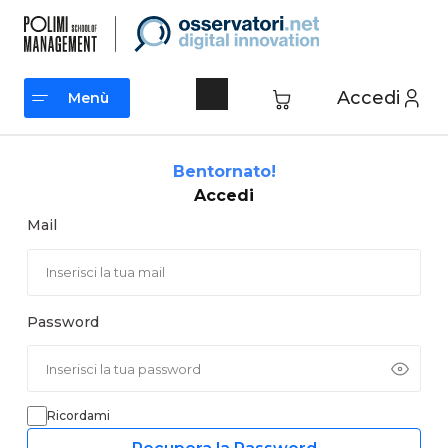
Vai
al
contenuto
Accedi
Menù
Menù
Bentornato!
Accedi
Mail
Password
Ricordami