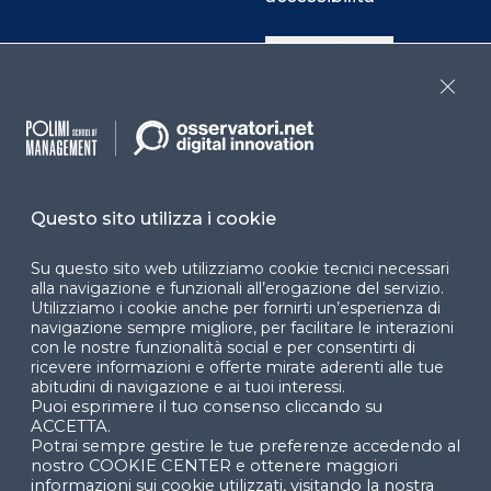
Cookie Center
Close
Facebook
LinkedIn
Instag
Questo sito utilizza i cookie
YouTube
X
Su questo sito web utilizziamo cookie tecnici necessari
alla navigazione e funzionali all’erogazione del servizio.
Utilizziamo i cookie anche per fornirti un’esperienza di
navigazione sempre migliore, per facilitare le interazioni
con le nostre funzionalità social e per consentirti di
ricevere informazioni e offerte mirate aderenti alle tue
abitudini di navigazione e ai tuoi interessi.
Puoi esprimere il tuo consenso cliccando su
© 2024 Copyright © Politecnico di Milano Dipartimento
ACCETTA.
di Ingegneria Gestionale
Potrai sempre gestire le tue preferenze accedendo al
nostro COOKIE CENTER e ottenere maggiori
informazioni sui cookie utilizzati, visitando la nostra