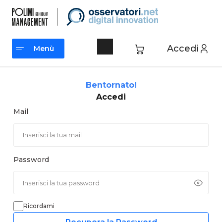
Vai
al
contenuto
Accedi
Menù
Menù
Bentornato!
Accedi
Mail
Password
Ricordami