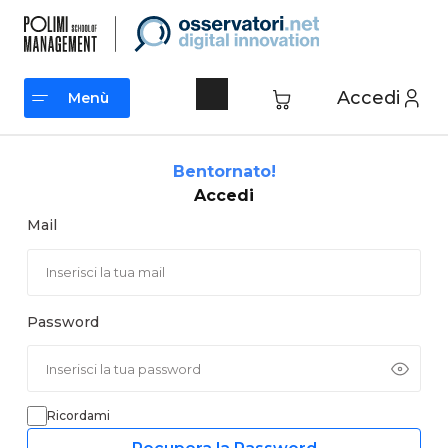
Vai
al
contenuto
Accedi
Menù
Menù
Bentornato!
Accedi
Mail
Password
Ricordami