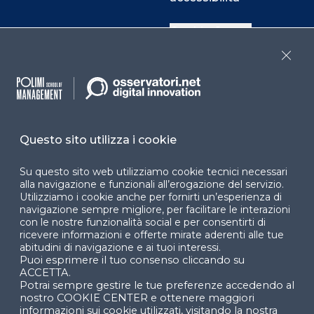
Cookie Center
Close
Facebook
LinkedIn
Instag
Questo sito utilizza i cookie
YouTube
X
Su questo sito web utilizziamo cookie tecnici necessari
alla navigazione e funzionali all’erogazione del servizio.
Utilizziamo i cookie anche per fornirti un’esperienza di
navigazione sempre migliore, per facilitare le interazioni
con le nostre funzionalità social e per consentirti di
ricevere informazioni e offerte mirate aderenti alle tue
abitudini di navigazione e ai tuoi interessi.
Puoi esprimere il tuo consenso cliccando su
© 2024 Copyright © Politecnico di Milano Dipartimento
ACCETTA.
di Ingegneria Gestionale
Potrai sempre gestire le tue preferenze accedendo al
nostro COOKIE CENTER e ottenere maggiori
informazioni sui cookie utilizzati, visitando la nostra