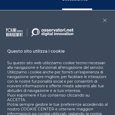
Cookie Center
Close
Facebook
LinkedIn
Instag
Questo sito utilizza i cookie
YouTube
X
Su questo sito web utilizziamo cookie tecnici necessari
alla navigazione e funzionali all’erogazione del servizio.
Utilizziamo i cookie anche per fornirti un’esperienza di
navigazione sempre migliore, per facilitare le interazioni
con le nostre funzionalità social e per consentirti di
ricevere informazioni e offerte mirate aderenti alle tue
abitudini di navigazione e ai tuoi interessi.
Puoi esprimere il tuo consenso cliccando su
© 2024 Copyright © Politecnico di Milano Dipartimento
ACCETTA.
di Ingegneria Gestionale
Potrai sempre gestire le tue preferenze accedendo al
nostro COOKIE CENTER e ottenere maggiori
informazioni sui cookie utilizzati, visitando la nostra