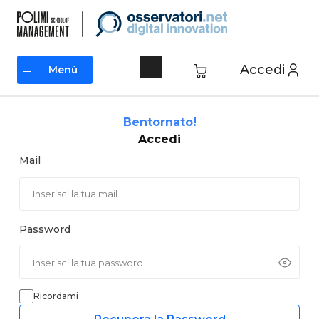
Vai
al
contenuto
Accedi
Menù
Menù
Bentornato!
Accedi
Mail
Password
Ricordami