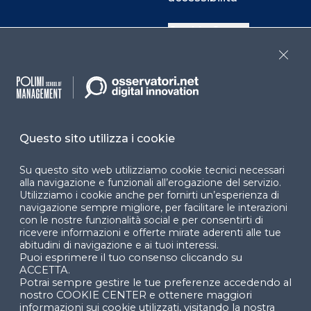
Cookie Center
Close
Facebook
LinkedIn
Instag
Questo sito utilizza i cookie
YouTube
X
Su questo sito web utilizziamo cookie tecnici necessari
alla navigazione e funzionali all’erogazione del servizio.
Utilizziamo i cookie anche per fornirti un’esperienza di
navigazione sempre migliore, per facilitare le interazioni
con le nostre funzionalità social e per consentirti di
ricevere informazioni e offerte mirate aderenti alle tue
abitudini di navigazione e ai tuoi interessi.
Puoi esprimere il tuo consenso cliccando su
© 2024 Copyright © Politecnico di Milano Dipartimento
ACCETTA.
di Ingegneria Gestionale
Potrai sempre gestire le tue preferenze accedendo al
nostro COOKIE CENTER e ottenere maggiori
informazioni sui cookie utilizzati, visitando la nostra