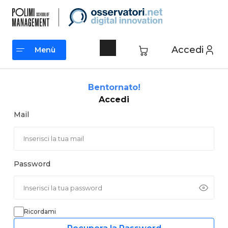
Vai
al
contenuto
Accedi
Menù
Menù
Bentornato!
Accedi
Mail
Password
Ricordami