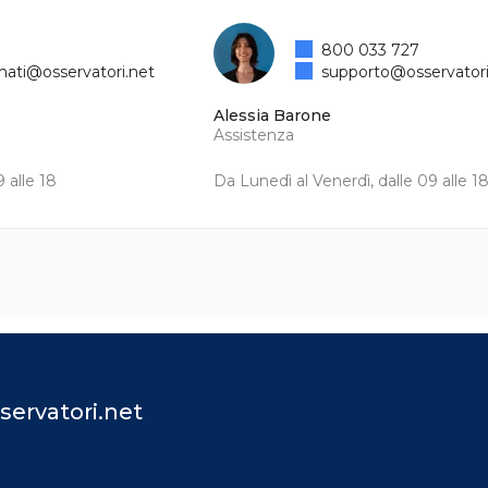
800 033 727
mati@osservatori.net
supporto@osservatori
Alessia Barone
Assistenza
 alle 18
Da Lunedì al Venerdì, dalle 09 alle 1
servatori.net