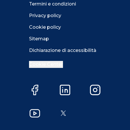
Termini e condizioni
Privacy policy
Cookie policy
Sitemap
Dichiarazione di accessibilità
Cookie Center
Facebook
LinkedIn
Instagram
Close GDPR 
YouTube
X
Accetta
Più opzioni
Close GDPR 