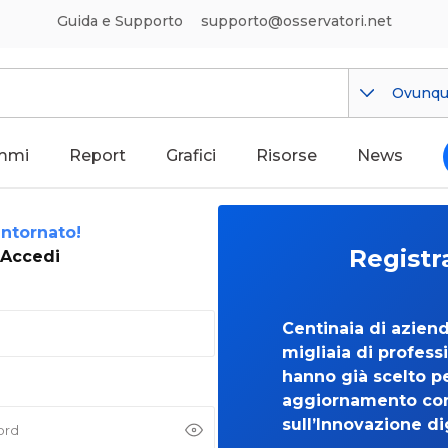
Guida e Supporto
supporto@osservatori.net
Ovunq
mmi
Report
Grafici
Risorse
News
ntornato!
Registr
Accedi
Centinaia di azien
migliaia di professi
hanno già scelto per
aggiornamento co
sull’Innovazione di