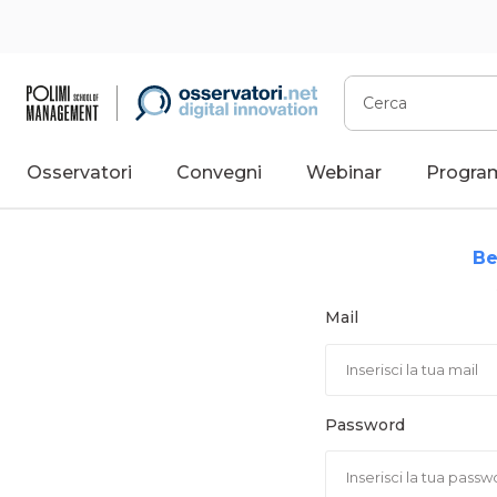
Vai
al
contenuto
Cerca
Osservatori
Convegni
Webinar
Progra
Be
Mail
Password