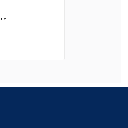
.net
8