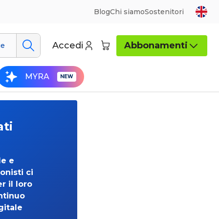
Blog
Chi siamo
Sostenitori
Accedi
Abbonamenti
ue
MYRA
ati
de e
onisti ci
 il loro
ntinuo
gitale