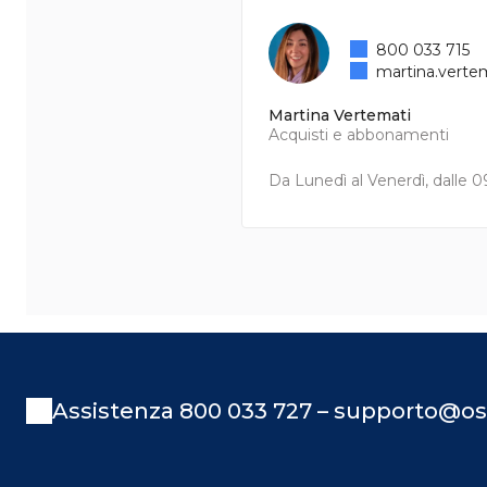
800 033 715
martina.verte
Martina Vertemati
Acquisti e abbonamenti
Da Lunedì al Venerdì, dalle 09
Assistenza 800 033 727 – supporto@os