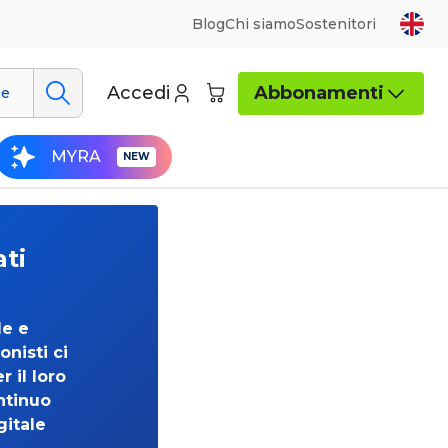
Blog
Chi siamo
Sostenitori
Accedi
Abbonamenti
ue
MYRA
ati
de e
onisti ci
 il loro
ntinuo
gitale