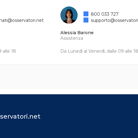
800 033 727
mati@osservatori.net
supporto@osservatori
Alessia Barone
Assistenza
 alle 18
Da Lunedì al Venerdì, dalle 09 alle 1
servatori.net