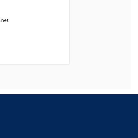
.net
8