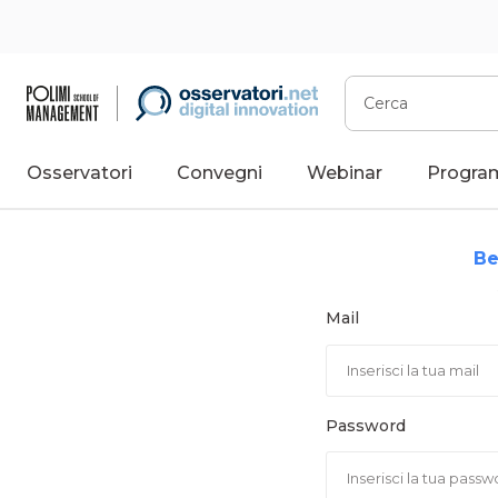
Vai
al
contenuto
Cerca
Osservatori
Convegni
Webinar
Progra
Be
Mail
Password