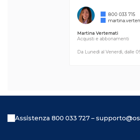
800 033 715
martina.verte
Martina Vertemati
Acquisti e abbonamenti
Da Lunedì al Venerdì, dalle 09
Assistenza 800 033 727 – supporto@os