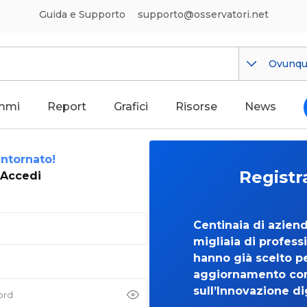
Guida e Supporto
supporto@osservatori.net
Ovunq
mmi
Report
Grafici
Risorse
News
ntornato!
Registr
Accedi
Centinaia di azien
migliaia di professi
hanno già scelto per
aggiornamento co
sull’Innovazione di