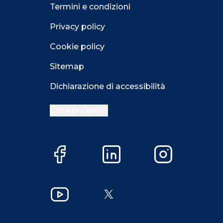
Termini e condizioni
Privacy policy
Cookie policy
Sitemap
Dichiarazione di accessibilità
Cookie Center
Facebook
LinkedIn
Instagram
Close GDPR 
YouTube
X
Accetta
Più opzioni
Close GDPR 