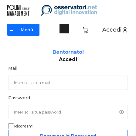
Vai
al
contenuto
Accedi
Menù
Menù
Bentornato!
Accedi
Mail
Password
Ricordami