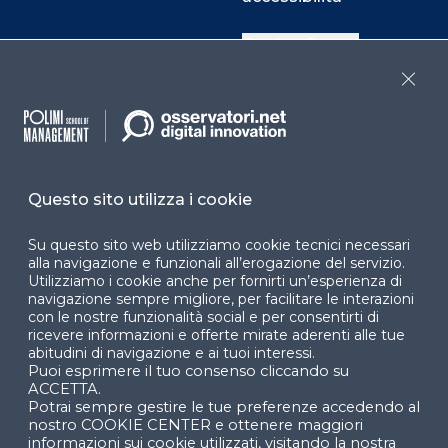
Cookie Center
Close
Facebook
LinkedIn
Instag
Questo sito utilizza i cookie
YouTube
X
Su questo sito web utilizziamo cookie tecnici necessari
alla navigazione e funzionali all’erogazione del servizio.
Utilizziamo i cookie anche per fornirti un’esperienza di
navigazione sempre migliore, per facilitare le interazioni
con le nostre funzionalità social e per consentirti di
ricevere informazioni e offerte mirate aderenti alle tue
abitudini di navigazione e ai tuoi interessi.
Puoi esprimere il tuo consenso cliccando su
© 2024 Copyright © Politecnico di Milano Dipartimento
ACCETTA.
di Ingegneria Gestionale
Potrai sempre gestire le tue preferenze accedendo al
nostro COOKIE CENTER e ottenere maggiori
informazioni sui cookie utilizzati, visitando la nostra