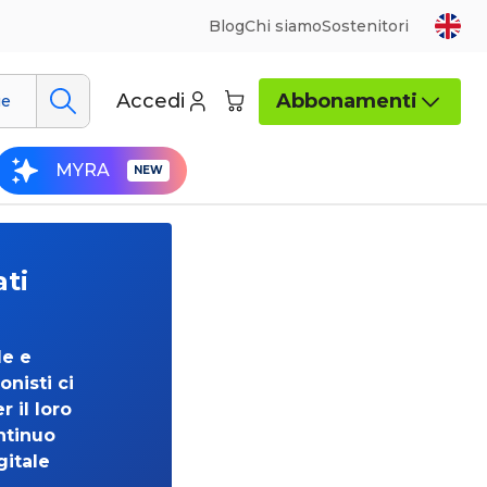
Blog
Chi siamo
Sostenitori
Accedi
Abbonamenti
ue
MYRA
ati
de e
onisti ci
 il loro
ntinuo
gitale