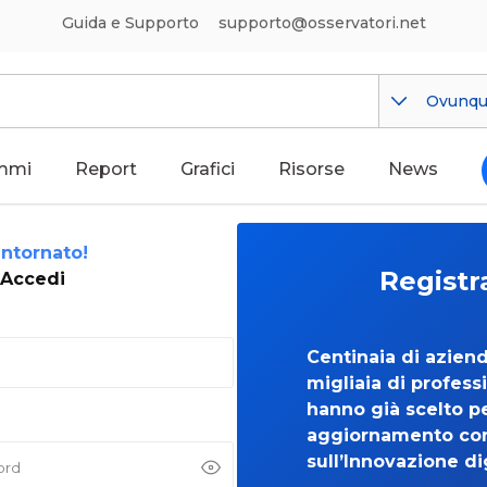
Guida e Supporto
supporto@osservatori.net
Ovunq
mmi
Report
Grafici
Risorse
News
ntornato!
Registr
Accedi
Centinaia di azien
migliaia di professi
hanno già scelto per
aggiornamento co
sull’Innovazione di