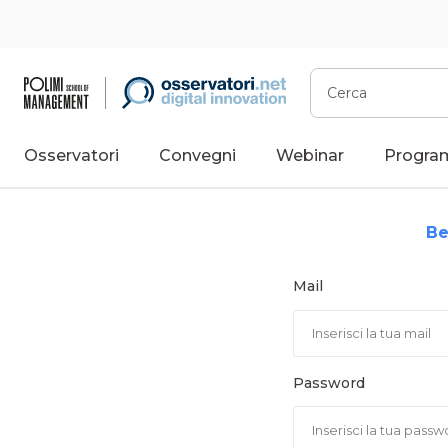
Vai
al
contenuto
Cerca
Osservatori
Convegni
Webinar
Progra
Be
Mail
Password