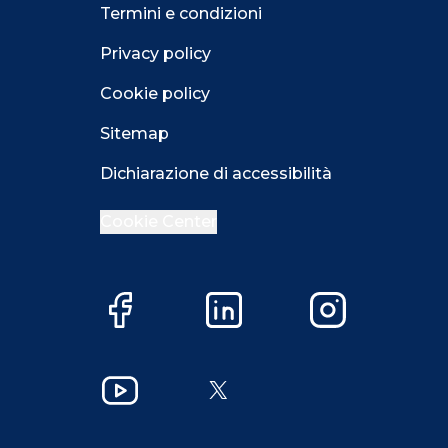
Termini e condizioni
Privacy policy
Cookie policy
Sitemap
Dichiarazione di accessibilità
Cookie Center
Facebook
LinkedIn
Instagram
Close GDPR 
YouTube
X
Accetta
Più opzioni
Close GDPR 