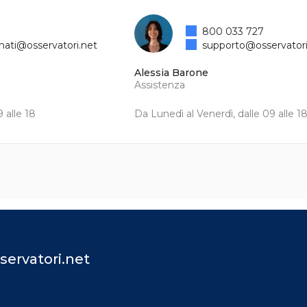
800 033 727
mati@osservatori.net
supporto@osservatori
Alessia Barone
Assistenza
 alle 18
Da Lunedì al Venerdì, dalle 09 alle 1
servatori.net