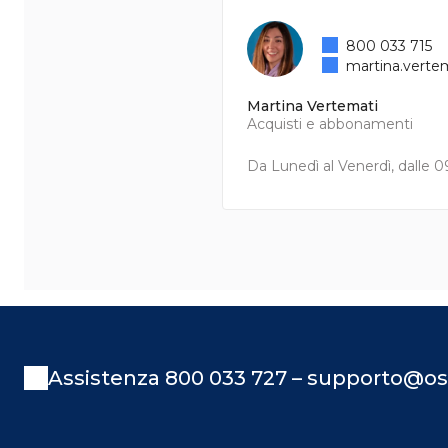
800 033 715
martina.verte
Martina Vertemati
Acquisti e abbonamenti
Da Lunedì al Venerdì, dalle 09
Assistenza 800 033 727 – supporto@os