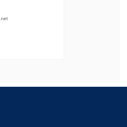
.net
8