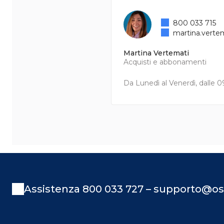
800 033 715
martina.verte
Martina Vertemati
Acquisti e abbonamenti
Da Lunedì al Venerdì, dalle 09
Assistenza 800 033 727 – supporto@os