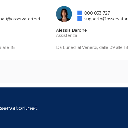
800 033 727
mati@osservatori.net
supporto@osservatori
Alessia Barone
Assistenza
 alle 18
Da Lunedì al Venerdì, dalle 09 alle 1
servatori.net