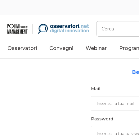
Vai
al
contenuto
Cerca
Osservatori
Convegni
Webinar
Progra
Be
Mail
Password