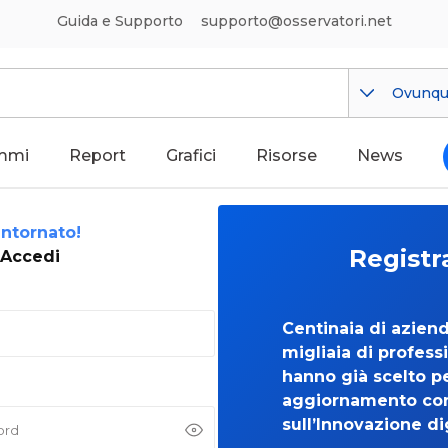
Guida e Supporto
supporto@osservatori.net
Ovunq
mmi
Report
Grafici
Risorse
News
ntornato!
Registr
Accedi
Centinaia di azien
migliaia di professi
hanno già scelto per
aggiornamento co
sull’Innovazione di