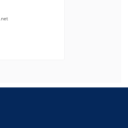
.net
8