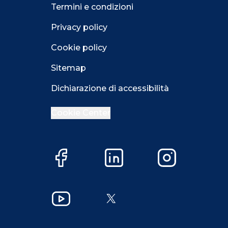
Termini e condizioni
Privacy policy
Cookie policy
Sitemap
Dichiarazione di accessibilità
Cookie Center
Facebook
LinkedIn
Instagram
Close GDPR 
YouTube
X
Accetta
Più opzioni
Close GDPR 