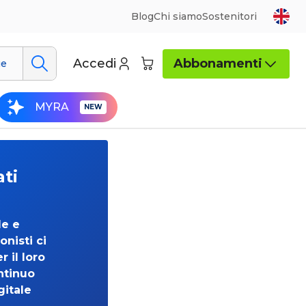
Blog
Chi siamo
Sostenitori
Accedi
Abbonamenti
ue
MYRA
ati
de e
onisti ci
 il loro
ntinuo
gitale