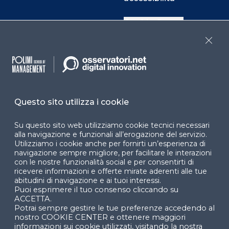
Cookie Center
Close
Facebook
LinkedIn
Instag
Questo sito utilizza i cookie
YouTube
X
Su questo sito web utilizziamo cookie tecnici necessari
alla navigazione e funzionali all’erogazione del servizio.
Utilizziamo i cookie anche per fornirti un’esperienza di
navigazione sempre migliore, per facilitare le interazioni
con le nostre funzionalità social e per consentirti di
ricevere informazioni e offerte mirate aderenti alle tue
abitudini di navigazione e ai tuoi interessi.
Puoi esprimere il tuo consenso cliccando su
© 2024 Copyright © Politecnico di Milano Dipartimento
ACCETTA.
di Ingegneria Gestionale
Potrai sempre gestire le tue preferenze accedendo al
nostro COOKIE CENTER e ottenere maggiori
informazioni sui cookie utilizzati, visitando la nostra