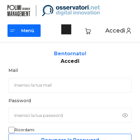
Vai
al
contenuto
Accedi
Menù
Menù
Bentornato!
Accedi
Mail
Password
Ricordami