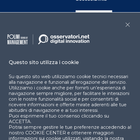
Cookie Center
Close
Facebook
LinkedIn
Instag
Questo sito utilizza i cookie
YouTube
X
Su questo sito web utilizziamo cookie tecnici necessari
alla navigazione e funzionali all’erogazione del servizio.
Utilizziamo i cookie anche per fornirti un’esperienza di
navigazione sempre migliore, per facilitare le interazioni
con le nostre funzionalità social e per consentirti di
ricevere informazioni e offerte mirate aderenti alle tue
abitudini di navigazione e ai tuoi interessi.
Puoi esprimere il tuo consenso cliccando su
© 2024 Copyright © Politecnico di Milano Dipartimento
ACCETTA.
di Ingegneria Gestionale
Potrai sempre gestire le tue preferenze accedendo al
nostro COOKIE CENTER e ottenere maggiori
informazioni sui cookie utilizzati, visitando la nostra