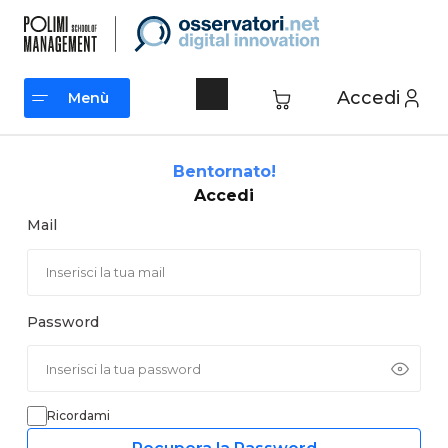
Vai
al
contenuto
Accedi
Menù
Menù
Bentornato!
Accedi
Mail
Password
Ricordami