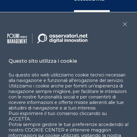
Cookie Center
Close
Facebook
LinkedIn
Instag
Questo sito utilizza i cookie
YouTube
X
Su questo sito web utilizziamo cookie tecnici necessari
alla navigazione e funzionali all’erogazione del servizio.
Utilizziamo i cookie anche per fornirti un’esperienza di
navigazione sempre migliore, per facilitare le interazioni
con le nostre funzionalità social e per consentirti di
ricevere informazioni e offerte mirate aderenti alle tue
abitudini di navigazione e ai tuoi interessi.
Puoi esprimere il tuo consenso cliccando su
© 2024 Copyright © Politecnico di Milano Dipartimento
ACCETTA.
di Ingegneria Gestionale
Potrai sempre gestire le tue preferenze accedendo al
nostro COOKIE CENTER e ottenere maggiori
informazioni sui cookie utilizzati, visitando la nostra