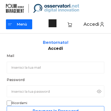
Vai
al
contenuto
Accedi
Menù
Menù
Bentornato!
Accedi
Mail
Password
Ricordami