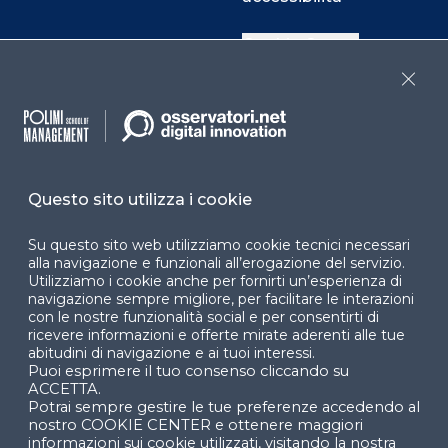
Cookie Center
Close
Facebook
LinkedIn
Instag
Questo sito utilizza i cookie
YouTube
X
Su questo sito web utilizziamo cookie tecnici necessari
alla navigazione e funzionali all’erogazione del servizio.
Utilizziamo i cookie anche per fornirti un’esperienza di
navigazione sempre migliore, per facilitare le interazioni
con le nostre funzionalità social e per consentirti di
ricevere informazioni e offerte mirate aderenti alle tue
abitudini di navigazione e ai tuoi interessi.
Puoi esprimere il tuo consenso cliccando su
© 2024 Copyright © Politecnico di Milano Dipartimento
ACCETTA.
di Ingegneria Gestionale
Potrai sempre gestire le tue preferenze accedendo al
nostro COOKIE CENTER e ottenere maggiori
informazioni sui cookie utilizzati, visitando la nostra