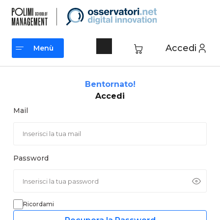
Vai
al
contenuto
Accedi
Menù
Menù
Bentornato!
Accedi
Mail
Password
Ricordami