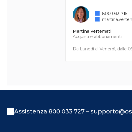
800 033 715
martina.verte
Martina Vertemati
Acquisti e abbonamenti
Da Lunedì al Venerdì, dalle 09
Assistenza 800 033 727 – supporto@os