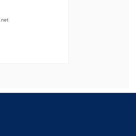
.net
8