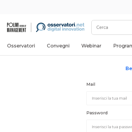
Vai
al
contenuto
Cerca
Osservatori
Convegni
Webinar
Progra
Be
Mail
Password