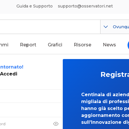
Guida e Supporto
supporto@osservatori.net
Ovunq
mmi
Report
Grafici
Risorse
News
ntornato!
Registr
Accedi
Centinaia di azien
migliaia di professi
hanno già scelto per
aggiornamento co
sull’Innovazione di