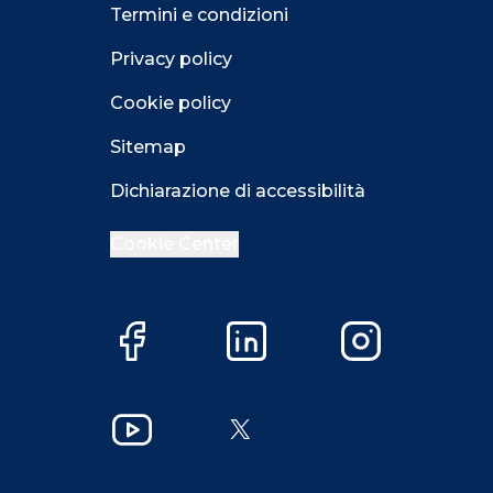
Termini e condizioni
Privacy policy
Cookie policy
Sitemap
Dichiarazione di accessibilità
Cookie Center
Facebook
LinkedIn
Instagram
Close GDPR 
YouTube
X
Accetta
Più opzioni
Close GDPR 