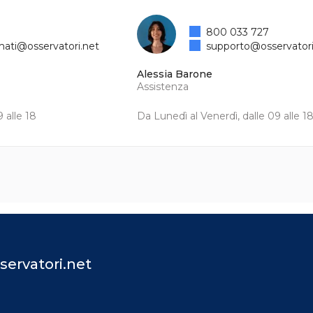
800 033 727
mati@osservatori.net
supporto@osservatori
Alessia Barone
Assistenza
 alle 18
Da Lunedì al Venerdì, dalle 09 alle 1
servatori.net