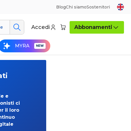
Blog
Chi siamo
Sostenitori
Accedi
Abbonamenti
ue
MYRA
ati
de e
onisti ci
 il loro
ntinuo
gitale