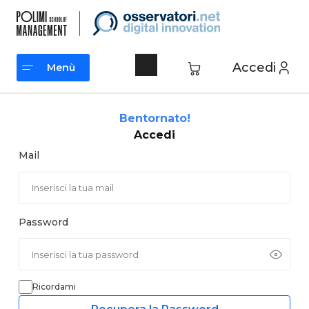
Vai
al
contenuto
Accedi
Menù
Menù
Bentornato!
Accedi
Mail
Password
Ricordami