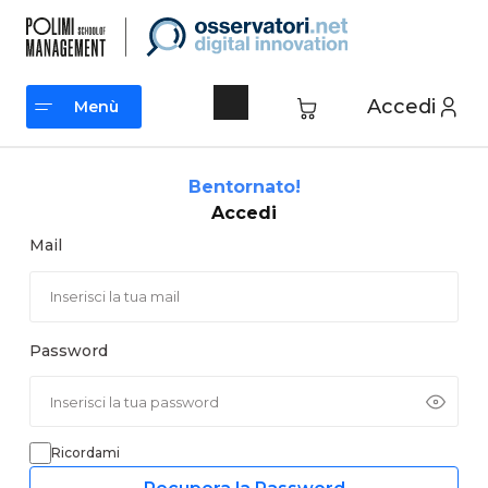
Vai
al
contenuto
Accedi
Menù
Menù
Bentornato!
Accedi
Mail
Password
Ricordami