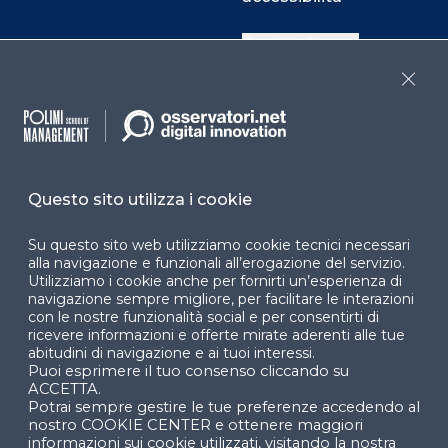
Cookie Center
Close
Facebook
LinkedIn
Instag
Questo sito utilizza i cookie
YouTube
X
Su questo sito web utilizziamo cookie tecnici necessari
alla navigazione e funzionali all’erogazione del servizio.
Utilizziamo i cookie anche per fornirti un’esperienza di
navigazione sempre migliore, per facilitare le interazioni
con le nostre funzionalità social e per consentirti di
ricevere informazioni e offerte mirate aderenti alle tue
abitudini di navigazione e ai tuoi interessi.
Puoi esprimere il tuo consenso cliccando su
© 2024 Copyright © Politecnico di Milano Dipartimento
ACCETTA.
di Ingegneria Gestionale
Potrai sempre gestire le tue preferenze accedendo al
nostro COOKIE CENTER e ottenere maggiori
informazioni sui cookie utilizzati, visitando la nostra