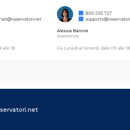
800 033 727
mati@osservatori.net
supporto@osservatori
Alessia Barone
Assistenza
 alle 18
Da Lunedì al Venerdì, dalle 09 alle 1
servatori.net