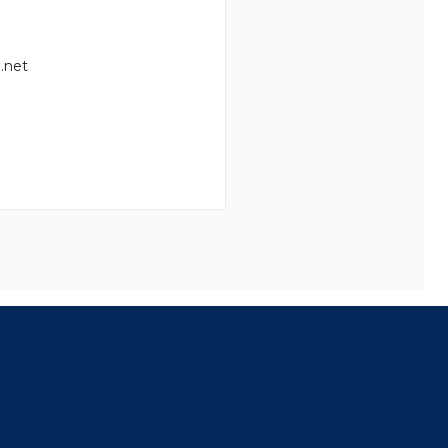
.net
8