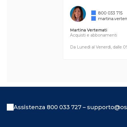
800 033 715
martina.verte
Martina Vertemati
Acquisti e abbonamenti
Da Lunedì al Venerdì, dalle 09
Assistenza 800 033 727 – supporto@os