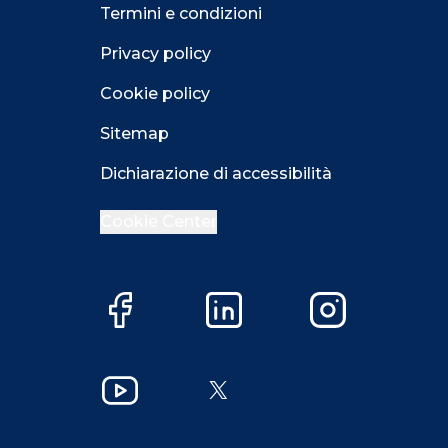
Termini e condizioni
Privacy policy
Cookie policy
Sitemap
Dichiarazione di accessibilità
Cookie Center
Facebook
LinkedIn
Instagram
Close GDPR 
YouTube
X
Accetta
Più opzioni
Close GDPR 