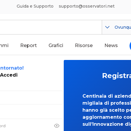
Guida e Supporto
supporto@osservatori.net
Ovunq
mmi
Report
Grafici
Risorse
News
ntornato!
Registr
Accedi
Centinaia di azien
migliaia di professi
hanno già scelto per
aggiornamento co
sull’Innovazione di