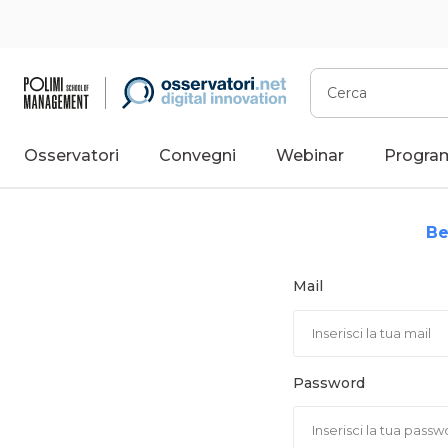
Vai
al
contenuto
Cerca
Osservatori
Convegni
Webinar
Progra
Be
Mail
Password