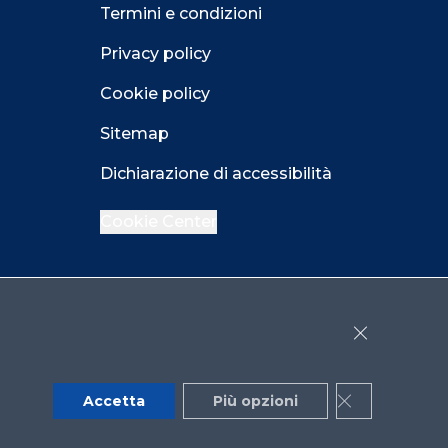
Termini e condizioni
Privacy policy
Cookie policy
Sitemap
Dichiarazione di accessibilità
Cookie Center
Facebook
LinkedIn
Instagram
Close GDPR 
YouTube
X
Accetta
Più opzioni
Close GDPR 