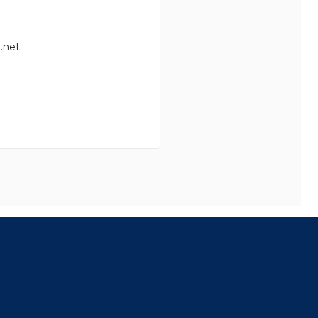
.net
8