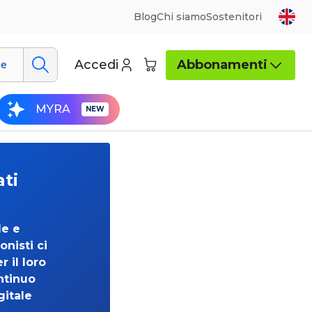
Blog
Chi siamo
Sostenitori
Accedi
Abbonamenti
ue
MYRA
ati
de e
onisti ci
 il loro
ntinuo
gitale