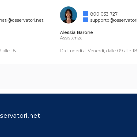
800 033 727
mati@osservatori.net
supporto@osservatori
Alessia Barone
Assistenza
 alle 18
Da Lunedì al Venerdì, dalle 09 alle 1
servatori.net