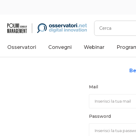
Vai
al
contenuto
Cerca
Osservatori
Convegni
Webinar
Progra
Be
Mail
Password