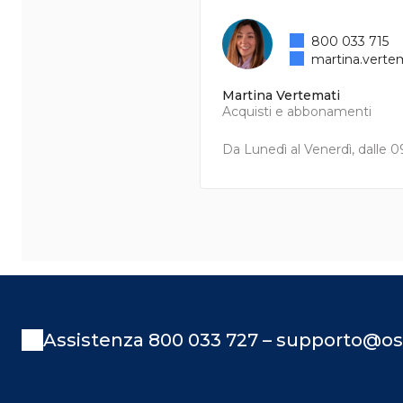
800 033 715
martina.verte
Martina Vertemati
Acquisti e abbonamenti
Da Lunedì al Venerdì, dalle 09
Assistenza 800 033 727 – supporto@os