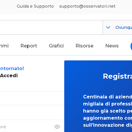
Guida e Supporto
supporto@osservatori.net
Ovunq
mmi
Report
Grafici
Risorse
News
ntornato!
Registr
Accedi
Centinaia di azien
migliaia di professi
hanno già scelto per
aggiornamento co
sull’Innovazione di